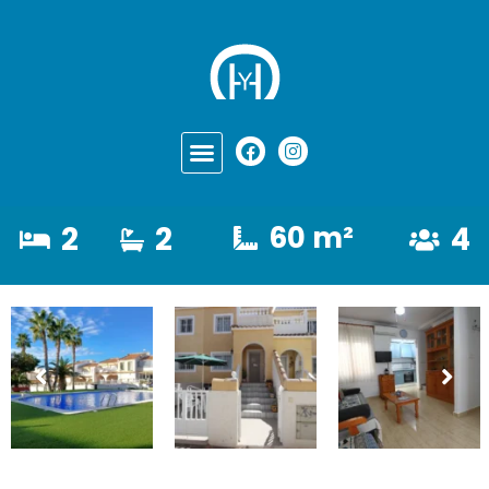
2
2
60 m²
4