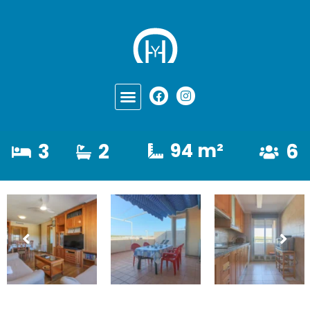
3
2
94 m²
6