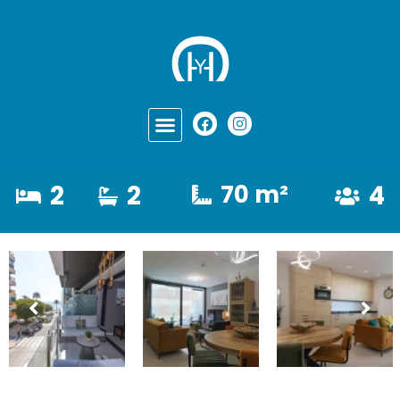
2
2
70 m²
4