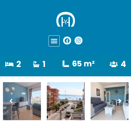
2
1
65 m²
4