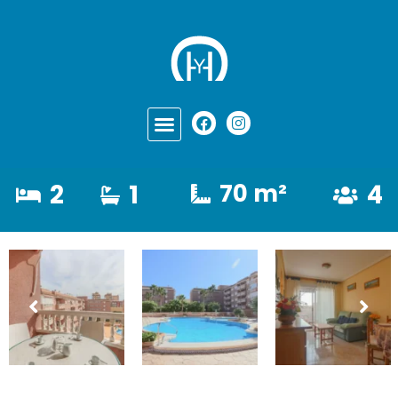
2
1
70 m²
4