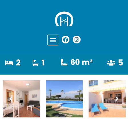
2
1
60 m²
5