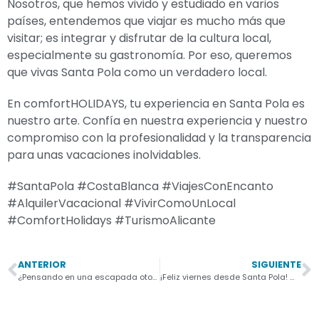
Nosotros, que hemos vivido y estudiado en varios
países, entendemos que viajar es mucho más que
visitar; es integrar y disfrutar de la cultura local,
especialmente su gastronomía. Por eso, queremos
que vivas Santa Pola como un verdadero local.
En comfortHOLIDAYS, tu experiencia en Santa Pola es
nuestro arte. Confía en nuestra experiencia y nuestro
compromiso con la profesionalidad y la transparencia
para unas vacaciones inolvidables.
#SantaPola #CostaBlanca #ViajesConEncanto
#AlquilerVacacional #VivirComoUnLocal
#ComfortHolidays #TurismoAlicante
ANTERIOR
SIGUIENTE
¿Pensando en una escapada otoñal? ¡Santa Pola es tu destino ideal! 🍂☀️
¡Feliz viernes desde Santa Pola! ☀️ Si estás planeando tu fin de semana de noviembre, no te pierd…