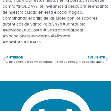
visitarnos y vivir estas fiestas en la costa.\n\nDesde
comfortHOLIDAYS, te invitamos a descubrir el encanto
de nuestra ciudad en esta época mágica,
combinando el brillo de las luces con los sabores
auténticos de Santa Pola.\n\n#SantaPola
#NavidadEnLaCosta #GastronomíaLocal
#VacacionesDeInvierno #Alicante
#comfortHOLIDAYS
ANTERIOR
SIGUIENTE
¿Planeando tu próxima escapada a la playa? 🏖️ En ComfortHOLIDAYS, entendemos que el verdadero luj…
¿Has pasado el mes de diciembre en Santa Pola? ¡Te aseguramos que tiene un encanto especial que e…