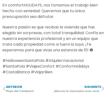
En comfortHOLIDAYS, nos tomamos el trabajo bien
hecho con seriedad. Queremos que tu única
preocupación sea disfrutar.
Nuestra pasión es que recibas la vivienda que has
elegido sin sorpresas, con total tranquilidad. Confía en
nuestra experiencia profesional y en un equipo que
trata cada propiedad como si fuera la suya. ¡Te
esperamos para que vivas una estancia de 10! 🎃
#HalloweenSantaPola #AlquilerVacacional
#SantaPola #ViajesConfort #ConfortHolidays
#CostaBlanca #ViajarBien
ANTERIOR
SIGUIENTE
Playa del Carabassí
¿Buscas la clave para unas vacaciones perfectas en la maravillosa Santa Pola? En comfortHOLIDAYS,…