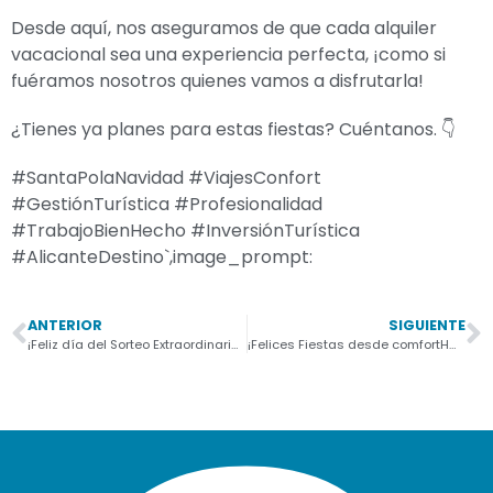
Desde aquí, nos aseguramos de que cada alquiler
vacacional sea una experiencia perfecta, ¡como si
fuéramos nosotros quienes vamos a disfrutarla!
¿Tienes ya planes para estas fiestas? Cuéntanos. 👇
#SantaPolaNavidad #ViajesConfort
#GestiónTurística #Profesionalidad
#TrabajoBienHecho #InversiónTurística
#AlicanteDestino`,image_prompt:
ANTERIOR
SIGUIENTE
¡Feliz día del Sorteo Extraordinario de Lotería de Navidad! 🎄🎁
¡Felices Fiestas desde comfortHOLIDAYS! 🎄✨