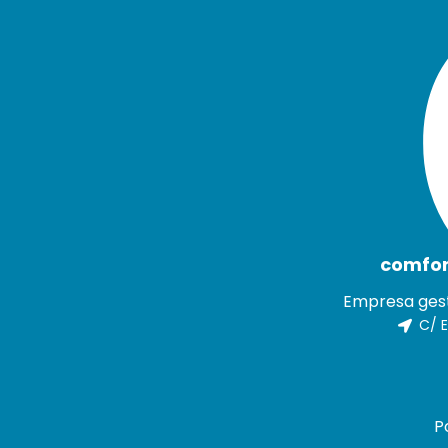
comfor
Empresa gest
C/ E
P