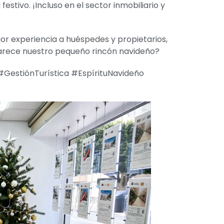
stivo. ¡Incluso en el sector inmobiliario y
or experiencia a huéspedes y propietarios,
arece nuestro pequeño rincón navideño?
estiónTurística #EspírituNavideño